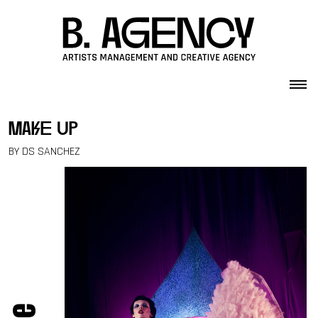
Skip to content
make up
BY DS SANCHEZ