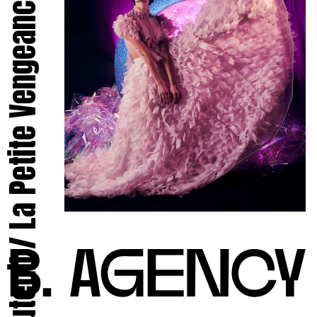
Marika D’Auteuil / La Petite Vengeance